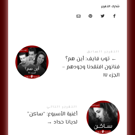
شارك التقرير
التقرير السابق
←
توب فايف: أين هم؟
فنانون افتقدنا وجودهم –
الجزء ١٧
التقرير التالي
أغنية الأسبوع: “ساكن”
لديانا حداد
→