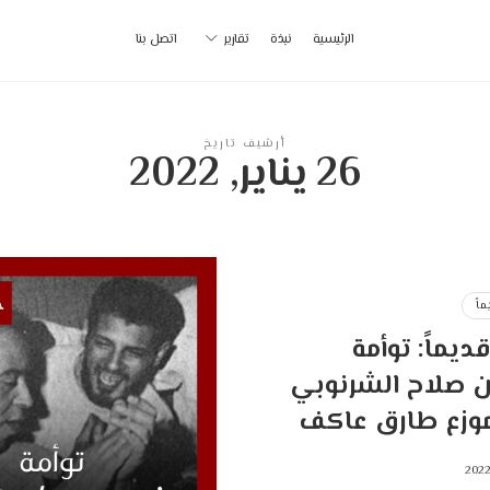
أ
الرئيسية
نبذة
تقارير
اتصل بنا
ب
|
أرشيف تاريخ
26 يناير, 2022
p
اً
يماً: توأمة
ن صلاح الشرنوبي
موزع طارق عاكف