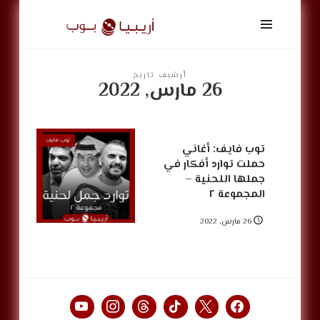
أريبيا
بوب
|
ArabiaPop
أرشيف تاريخ
26 مارس, 2022
توب فايف: أغاني
حملت توارد أفكار في
جملها اللحنية –
المجموعة ٢
26 مارس, 2022