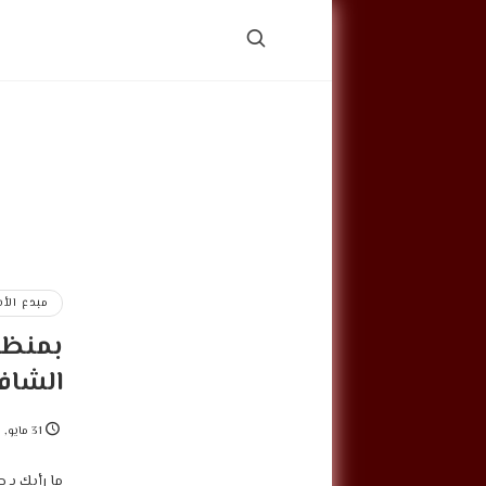
مبدع الأ
بمنظو
الشاف
31 مايو, 2022
‎ما رأيك ب