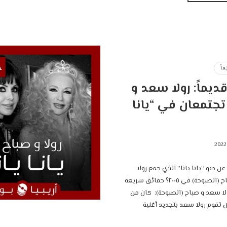
اً
يماً: رولا سعد و
تجتمعان في “يانا
عن ديو “يانا يانا” الذي جمع رولا
سعد و صباح (الصبوحة) في ٢٠٠٥؟ ‎حقائق سريعة
حول ديو رولا سعد و صباح (الصبوحة): ‎ كان من
 تقوم رولا سعد بتجديد أغنية