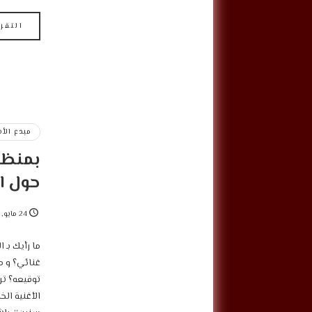
التقر
مبدع الأ
بمنظو
حول ال
24 مايو, 2022
‎ما رأيك بـ
غنائي؟ و م
تو
الأغنية الخ