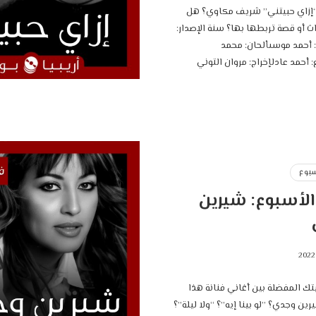
“إزاي حبيتني” شريف مكاوي؟ هل
هنالك أحداث أو قصة تربطها بها؟ ‎سنة الإصدار:
٢٠٠٣‎كلمات: أحمد موسى‎ألحان: محمد
سبوع
الأسبوع: شيرين
يتك المفضلة بين أغاني فنانة هذا
الأسبوع شيرين وجدي؟ ‎”لو بينا إيه”؟ “ولا ليلة”؟