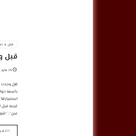
قبل و بع
قبل و
26 مايو, 2022
‎هل وجدت تغ
استمرارها ب
غربية قبل ا
عين”، “شو 
التقر