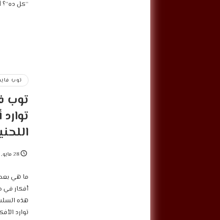
“كل ده”؟ أ
توب فاي
توب ف
توارد 
اللحني
28 مايو, 2022
‎ما هي بعض
هذه السلس