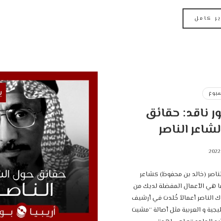
ير كامل
سبوع
ر ناقد: حقائق
شاعر الناصر
 الناصر (خالد بن محفوظ) كشاعر
ا هي الأعمال المفضلة لديك من
قيعه؟ ‎ترك الناصر أعمالاً خُلدت في أرشيف
ليجية و العربية مثل أصالة “مشيت