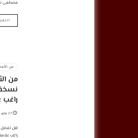
مصطفى شوق
التقر
من الأفض
من ال
نسخة أ
راغب ع
27 مايو, 2022
‎هل تفضل “
راغب علامة