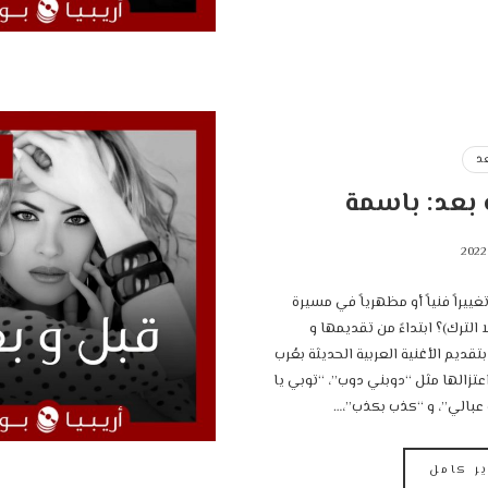
د
 بعد: باسمة
ييراً فنياً أو مظهرياً في مسيرة
باسمة (بولا الترك)؟ ‎ابتداءً من تقديمها و
تقديم الأغنية العربية الحديثة بعُرب
عتزالها مثل “دوبني دوب”، “توبي يا
عبالي”، و “كذب بكذب”،…
ير كامل