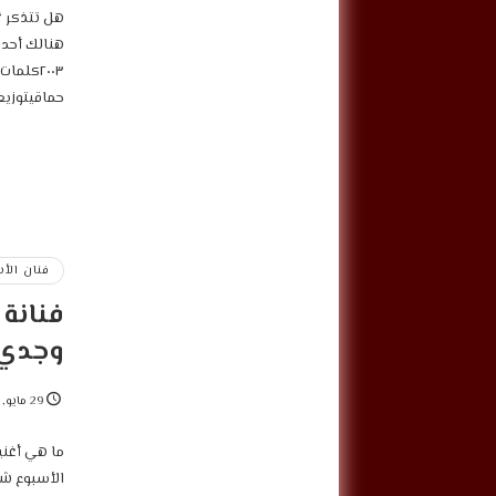
‎هل تتذكر 
حماقي‎توزيع: أحمد عادل‎إخراج: مروان التوني
فنان الأ
فنانة 
وجدي
29 مايو, 2022
‎ما هي أغن