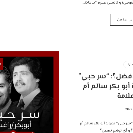
ي) و نانسي عجرم “حاجات…
ير كامل
ل؟
أفضل؟: “سر حبي”
بو بكر سالم أم
لامة
سر حبي” بصوت أبو بكر سالم أم
؟ و أي توزيع تفضل؟