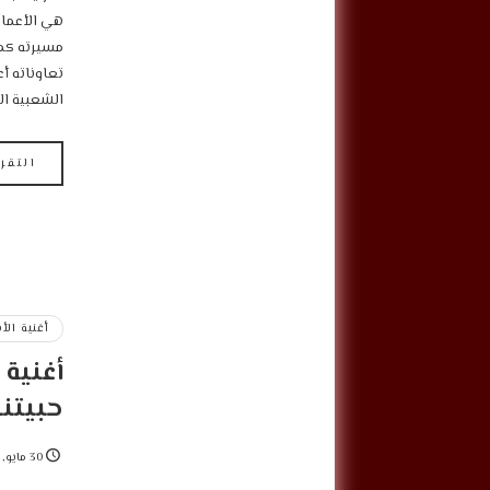
مسيرته كم
تعاوناته أع
الشعبية ال
التقر
أغنية الأ
أغنية 
حبيتن
30 مايو, 2022