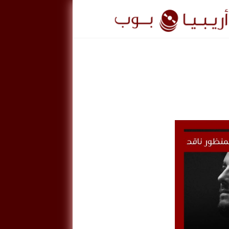
ريبيا
وب
ArabiaPo