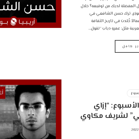
هي الأعمال المفضلة لديك من توقيعه؟ ‎خلال
وزع، ترك حسن الشافعي في
مالاً خُلدت في تاريخ الثقافة
عربية مثل: عمرو دياب “نقول…
ير كامل
سبوع
الأسبوع: “إزاي
ي” لشريف مكاوي