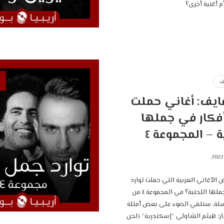
م أغنية أخرى؟
ف
ايف: أغاني حملت
أفكار في جملها
ة – المجموعة ٤
 الأغاني العربية التي حملت توارد
أفكار في جملها اللحنية؟ في المجموعة ٤ من
لة، سنلقي الضوء على بعض أمثلة
توارد الأفكار: ‎هيثم الشاولي “إسكندرية” (لحن