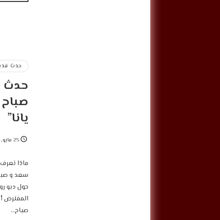
حدث قديم
حدث قد
صباح 
يانا”
25 مايو, 2022
‎ماذا تعرف 
المفترض أن
صباح…