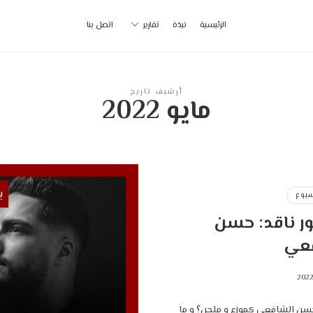
أ
الرئيسية
نبذة
تقارير
اتصل بنا
ب
|
أرشيف تاريخ
مايو 2022
p
سبوع
ر ناقد: حسن
عي
ـ حسن الشافعي كموزع و ملحن؟ و ما