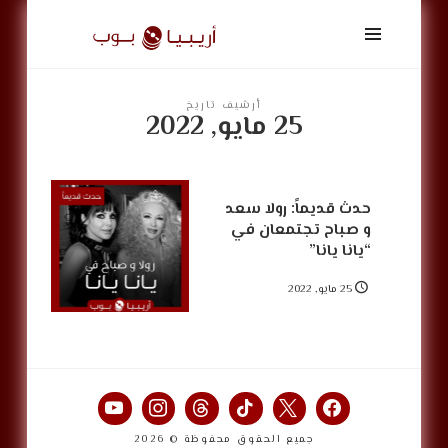
أريبيا
بوب
|
ArabiaPop
أرشيف تاريخ
25 مايو, 2022
حدث قديماً: رولا سعد
و صباح تجتمعان في
“يانا يانا”
25 مايو, 2022
جميع الحقوق محفوظة © 2026