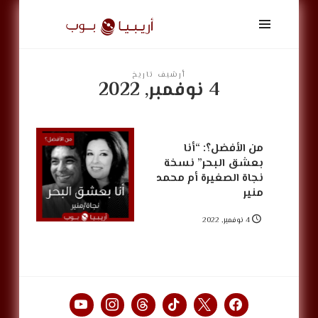
أريبيا
بوب
|
ArabiaPop
أرشيف تاريخ
4 نوفمبر, 2022
من الأفضل؟: “أنا
بعشق البحر” نسخة
نجاة الصغيرة أم محمد
منير
4 نوفمبر, 2022