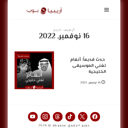
أريبيا
بوب
|
ArabiaPop
أرشيف تاريخ
16 نوفمبر, 2022
‏‎ حدث قديماً: أنغام
تغني الموسيقى
الخليجية
16 نوفمبر, 2022
جميع الحقوق محفوظة © 2026