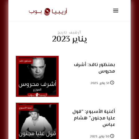
أريبيا
بوب
|
ArabiaPop
أرشيف تاريخ
يناير 2023
بمنظور ناقد: أشرف
محروس
31 يناير, 2023
أغنية الأسبوع: “قول
عليا مجنون” هشام
عباس
30 يناير, 2023