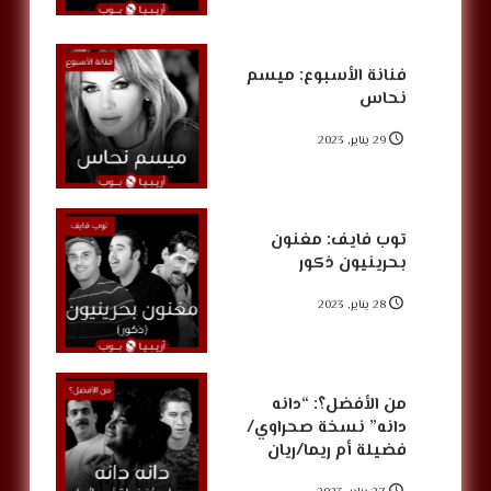
فنانة الأسبوع: ميسم
نحاس
29 يناير, 2023
توب فايف: مغنون
بحرينيون ذكور
28 يناير, 2023
من الأفضل؟: “دانه
دانه” نسخة صحراوي/
فضيلة أم ريما/ريان