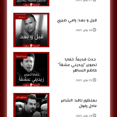
27 يناير, 2023
قبل و بعد: رامي صبري
26 يناير, 2023
‏‎ حدث قديماً: خفايا
تصوير “زيديني عشقاً”
كاظم الساهر
25 يناير, 2023
بمنظور ناقد: الشاعر
عادل رفول
24 يناير, 2023