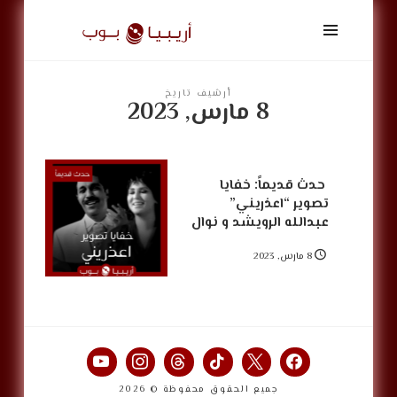
أريبيا
بوب
|
ArabiaPop
أرشيف تاريخ
8 مارس, 2023
‏‎ حدث قديماً: خفايا
تصوير “اعذريني”
عبدالله الرويشد و نوال
8 مارس, 2023
جميع الحقوق محفوظة © 2026