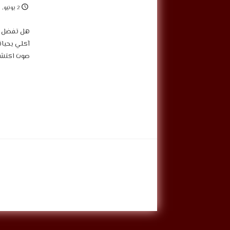
2 يونيو, 2023
‎هل تفضل “
آكلي يحيات
صوت اكتشف