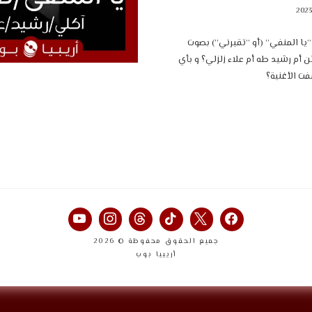
يا المنفي” (أو “تقبرني”) بصوت
ن أم رشيد طه أم علاء زلزلي؟ و بأي
ت الأغنية؟
جميع الحقوق محفوظة © 2026
أريبيا بوب