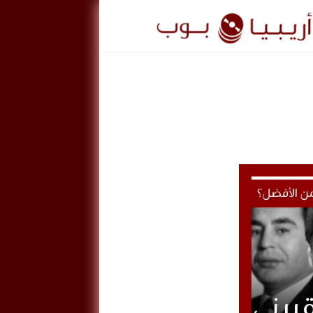
ريبيا
وب
ArabiaPo