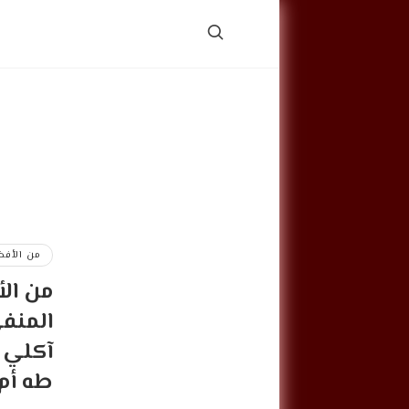
من الأفض
من الأ
المنف
آكلي 
طه أم 