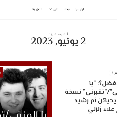
أ
الرئيسية
نبذة
تقارير
اتصل بنا
ب
|
أرشيف تاريخ
2 يونيو, 2023
p
ل؟
فضل؟: “يا
ي”/”تقبرني” نسخة
يحياتن أم رشيد
علاء زلزلي