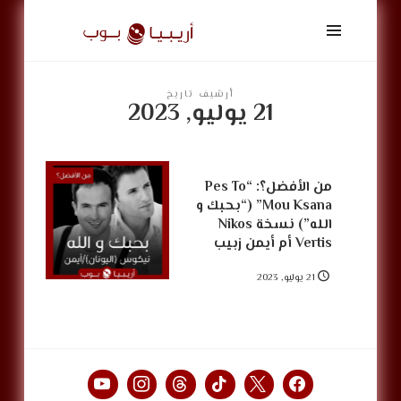
أريبيا
بوب
|
ArabiaPop
أرشيف تاريخ
21 يوليو, 2023
من الأفضل؟: “Pes To
Mou Ksana” (“بحبك و
الله”) نسخة Nikos
Vertis أم أيمن زبيب
21 يوليو, 2023