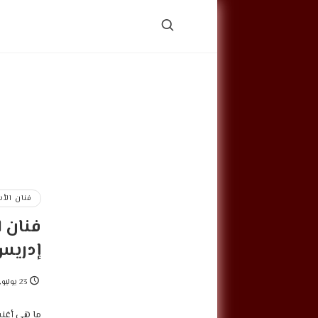
فنان الأ
فنان ا
إدريس
23 يوليو, 2023
‎ما هي أغن