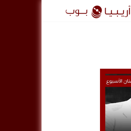
ريبيا
وب
ArabiaPo