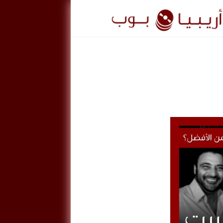
ريبيا
وب
ArabiaPo