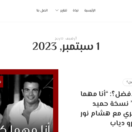
أ
الرئيسية
نبذة
تقارير
اتصل بنا
ب
|
أرشيف تاريخ
1 سبتمبر, 2023
p
ل؟
فضل؟: “أنا مهما
 نسخة حميد
ري مع هشام نور
و دياب