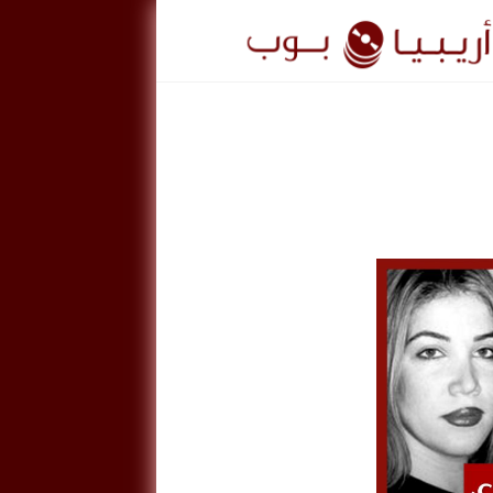
ريبيا
وب
ArabiaPo