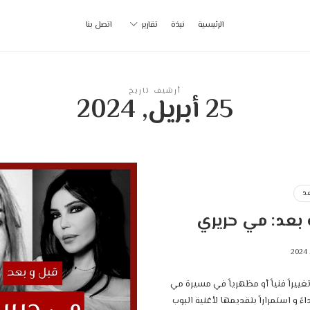
أ
الرئيسية
نبذة
تقارير
اتصل بنا
ب
|
أرشيف تاريخ
25 أبريل, 2024
p
د
 بعد: مي حريري
ييراً فنياً أو مظهرياً في مسيرة مي
اءً و استمراراً بتقديمها لأغنية البوب