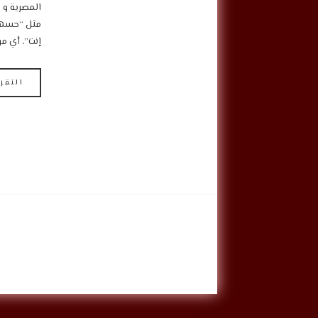
المصرية و ا
مثل “حسهر ع
إنت”، أي م
التقر