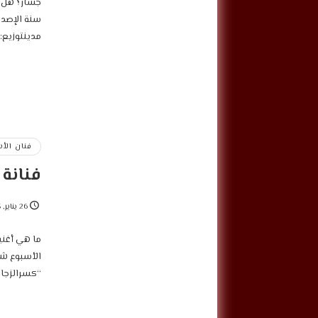
جسار؟ هل ه
مدينتوزيع:
فنان الأ
فنانة 
26 يناير, 2025
ما هي أغني
الأسبوع شم
“كسرالزجاج