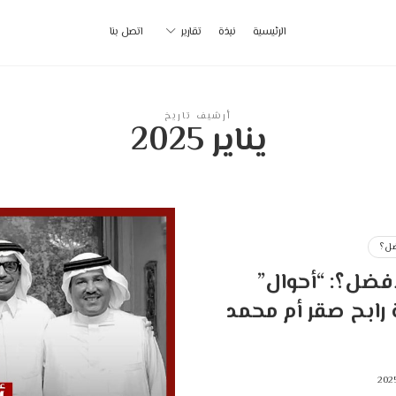
أ
الرئيسية
نبذة
تقارير
اتصل بنا
ب
|
أرشيف تاريخ
يناير 2025
p
ل؟
فضل؟: “أحوال”
رابح صقر أم محمد