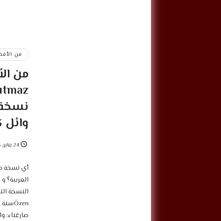
من الأفض
وائل 
24 يناير, 2025
أي نسخة من
العربية؟ و
صارغناء: وائ