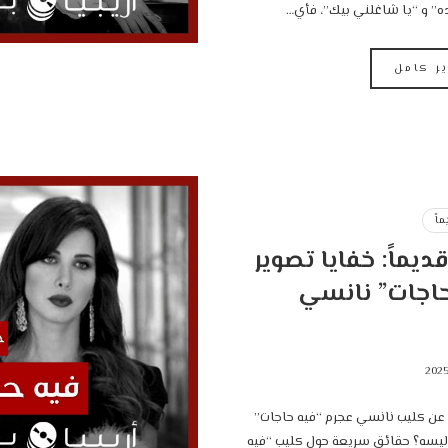
” و “يا شاغلني بيك”، فأي…
ير كامل
اً
يماً: خفايا تصوير
حاجات” نانسي
عن كليب نانسي عجرم “فيه حاجات”
و كواليسه؟ حقائق سريعة حول كليب “فيه