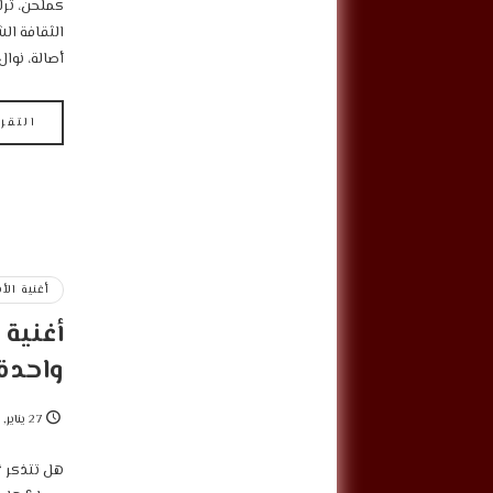
كملحن، ترك 
الثقافة الش
أصالة، نوال
التقر
أغنية الأ
أغنية 
واحدة
27 يناير, 2025
هل تتذكر “ا