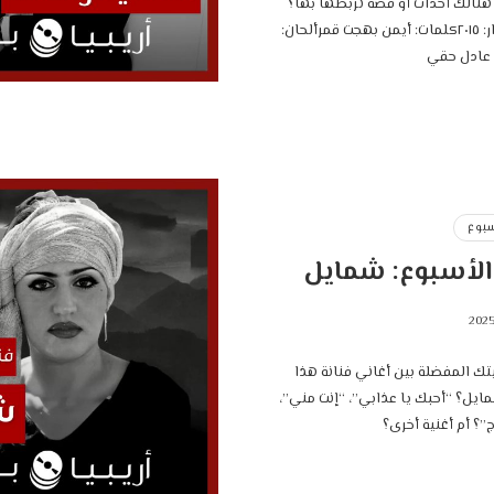
نالك أحداث أو قصة تربطها بها؟
سنة الإصدار: ٢٠١٥كلمات: أيمن بهجت قمرألحان:
 عادل حقي
سبوع
الأسبوع: شمايل
تك المفضلة بين أغاني فنانة هذا
ايل؟ “أحبك يا عذابي”، “إنت مني”،
”؟ أم أغنية أخرى؟