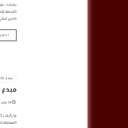
حاجات”: شك
اللحظة للت
نادين لبكي
التقر
مبدع الأ
مبدع ا
28 يناير, 2025
ما رأيك بـ 
المفضلة لد