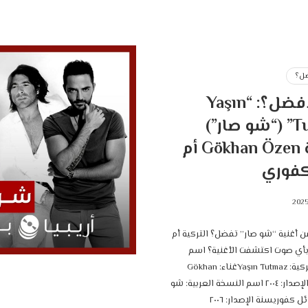
ل؟
من الأفضل؟: “Yaşın
Tutmaz” (“شو صار”)
نسخة Gökhan Özen أم
كفوري
 أغنية “شو صار” تفضل؟ التركية أم
 بأي صوت اكتشفت الأغنية؟ اسم
النسخة التركية: Yaşın Tutmazغناء: Gökhan
Özenسنة الإصدار: ٢٠٠٤ اسم النسخة العربية: شو
ل كفوريسنة الإصدار: ٢٠٠٦