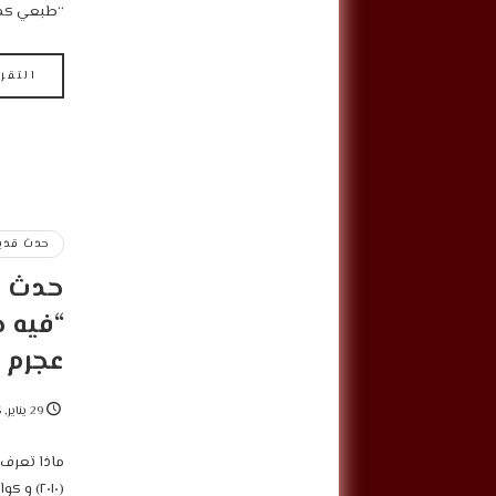
“طبعي كده
التقر
حدث قديم
حدث قد
“فيه 
عجرم
29 يناير, 2025
ماذا تعرف 
(٢٠١٠) 