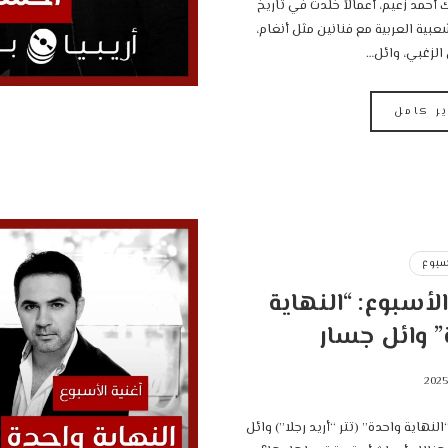
أحمد زعيم، أعمالاً خُلدت في تاريخ
عبية العربية مع فنانين مثل أنغام،
 الزغبي، وائل…
ير كامل
سبوع
الأسبوع: “النهاية
” وائل جسار
لنهاية واحدة” (تتر “أريد رجلا”) وائل