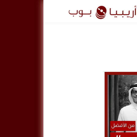
ريبيا
وب
ArabiaPo