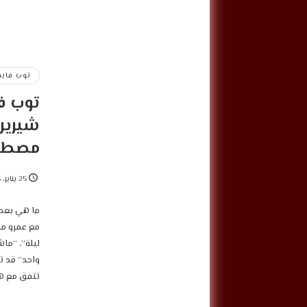
توب فاي
توب ف
شيرين
مصطف
25 يناير, 2025
ما هي بعض 
مع عمرو م
ليلة”، “ما
واحد” قد ت
تتفق مع هذ