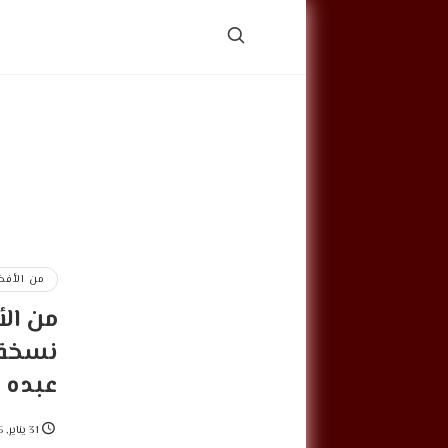
من الأفض
من الأ
نسخة 
عبده
31 يناير, 2025