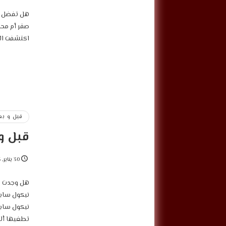
هل تفضل “أ
صقر أم محم
اكتشفت الأ
قبل و بع
قبل و 
30 يناير, 2025
هل وجدت تغ
نيكول سابا
نيكول سابا
تطغيها ألو