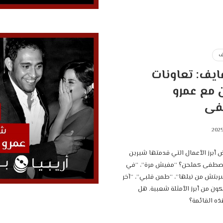
ف
ايف: تعاونات
 مع عمرو
ى
أبرز الأعمال التي قدمتها شيرين
صطفى كملحن؟ “مفيش مرة”، “في
شربتش من نيلها”، “طمن قلبي”، “آخر
كون من أبرز الأمثلة شعبية. هل
ه القائمة؟