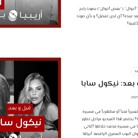
حوال” (“بعض أحوال”) بصوت رابح
د عبده؟ أي لحن تفضل؟ و بأي صوت
غنية؟
د
بعد: نيكول سابا
ييراً فنياً أو مظهرياً في مسيرة
؟ يختصر هذا الفيديو مراحل تطور
 في مسيرة قدمت خلالها أغاني
ان البوب المصري الراقصة، أبرزها