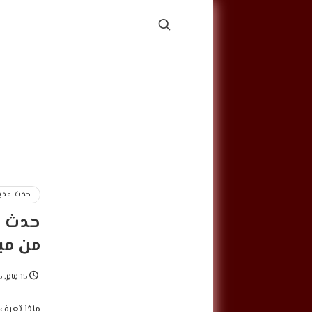
حدث قديم
حدث قد
من مب
15 يناير, 2025
ماذا تعرف 