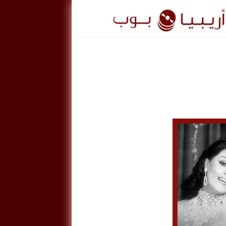
ريبيا
وب
ArabiaPo