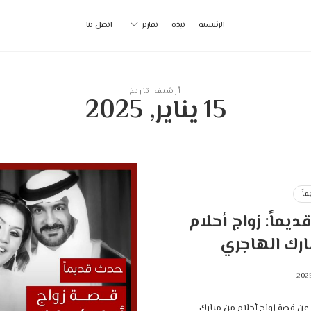
أ
الرئيسية
نبذة
تقارير
اتصل بنا
ب
|
أرشيف تاريخ
15 يناير, 2025
p
اً
يماً: زواج أحلام
ارك الهاجري
عن قصة زواج أحلام من مبارك