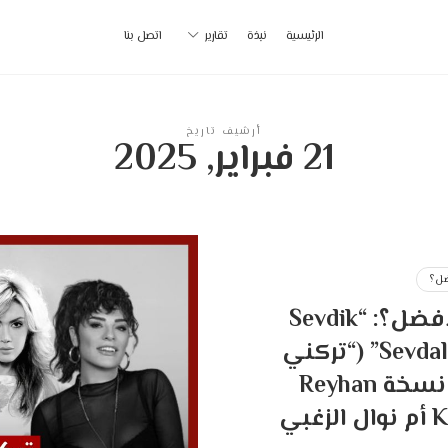
أ
الرئيسية
نبذة
تقارير
اتصل بنا
ب
|
أرشيف تاريخ
21 فبراير, 2025
p
ل؟
من الأفضل؟: “Sevdik
Sevdalandik” (“تركني
روح”) نسخة Reyhan
زغبي