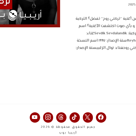
 أغنية “تركني روح” تفضل؟ التركية
؟ و بأي صوت اكتشفت الأغنية؟ اسم
النسخة التركية: Sevdik Sevdalandikغناء:
Reyhan Karacaسنة الإصدار: ١٩٩٧ اسم النسخة
كني روحغناء: نوال الزغبيسنة الإصدار:
جميع الحقوق محفوظة © 2026
أريبيا بوب