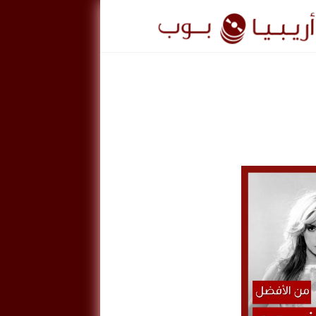
ريبيا
وب
ArabiaPo