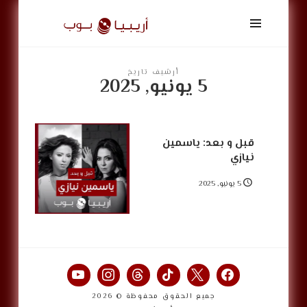
أريبيا
بوب
|
ArabiaPop
أرشيف تاريخ
5 يونيو, 2025
قبل و بعد: ياسمين
نيازي
5 يونيو, 2025
جميع الحقوق محفوظة © 2026