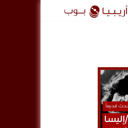
ريبيا
وب
ArabiaPo