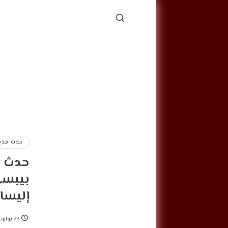
حدث قديم
حدث قد
بيبسي
إليسا
23 يوليو, 2025