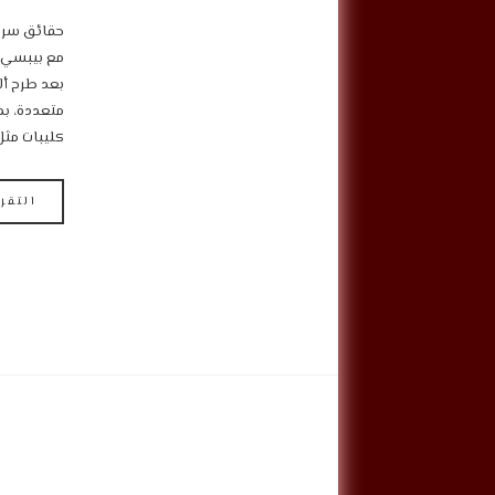
حقائق سريع
مع بيبسي: 
بعد طرح ألب
متعددة، بم
كليبات مثل
التقر