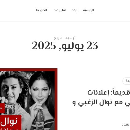
أ
الرئيسية
نبذة
تقارير
اتصل بنا
ب
|
أرشيف تاريخ
23 يوليو, 2025
p
اً
يماً: إعلانات
 مع نوال الزغبي و