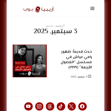
أريبيا
بوب
|
ArabiaPop
أرشيف تاريخ
3 سبتمبر, 2025
حدث قديماً: ظهور
رامي عياش في
مسلسل “الفصول
الأربعة” (١٩٩٩)
3 سبتمبر, 2025