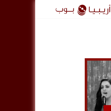
ريبيا
وب
ArabiaPo