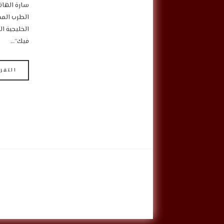
سارة الهاني
الطرب المصر
الخليجية ال
فيك”…
التقر