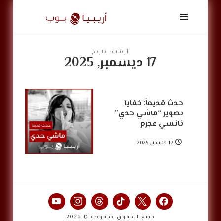
أريبيا
بوب
|
ArabiaPop
أرشيف تاريخ
17 ديسمبر, 2025
حدث قديماً: خفايا
تصوير “ماشي حدي”
نانسي عجرم
17 ديسمبر, 2025
جميع الحقوق محفوظة © 2026