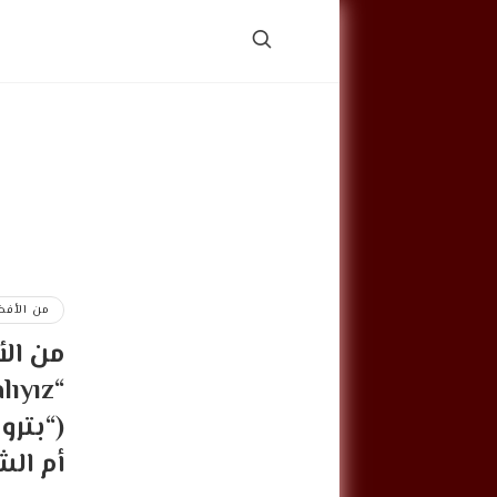
من الأفض
من ال
أم ال