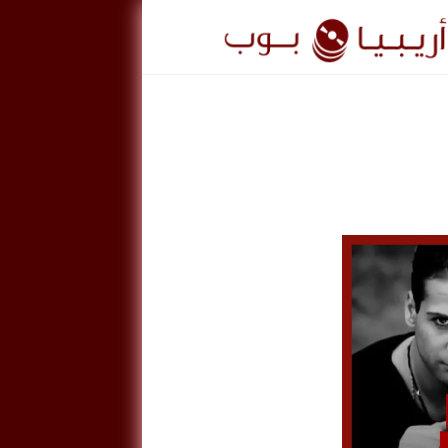
ريبيا
وب
ArabiaPo