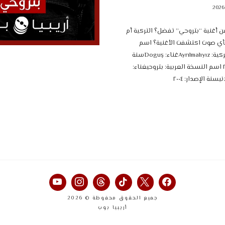
 أغنية “بتروحي” تفضل؟ التركية أم
بأي صوت اكتشفت الأغنية؟ اسم
النسخة التركية: Ayrılmalıyızغناء: Doguşسنة
الإصدار: ٢٠٠٠ اسم النسخة العربية: بتروحيغناء:
سنة الإصدار: ٢٠٠٤
جميع الحقوق محفوظة © 2026
أريبيا بوب