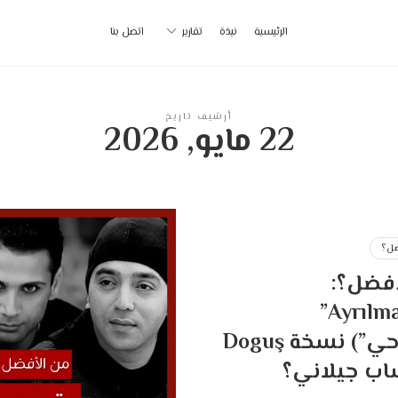
أ
الرئيسية
نبذة
تقارير
اتصل بنا
ب
|
أرشيف تاريخ
22 مايو, 2026
p
ل؟
أفضل؟:
“Ayrılmalıyız”
(“بتروحي”) نسخة Doguş
شاب جيلاني؟