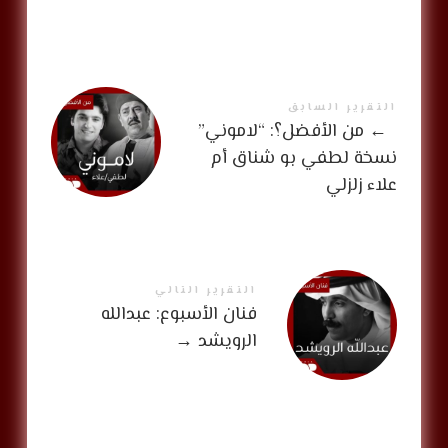
التقرير السابق
←
من الأفضل؟: “لاموني”
نسخة لطفي بو شناق أم
علاء زلزلي
التقرير التالي
فنان الأسبوع: عبدالله
الرويشد
→