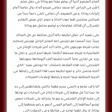
العام المنصرم أخيراً أن يوقع عقداً مع روتانا في حفل ضخم
دُشّن في الرياض. أما محمد حماقي فيبدو أنه لا يزال صامداً أمام
إغراءات روتانا. و من المعروف أن حماقي تلقى دعماً جيداً من
شركتين محليتين هما صوت الدلتا و نجوم، لكن بعض التقارير
تشير إلى أن هنالك مفاوضات و توقيع محتمل مع روتانا.
على صعيد آخر، تمثل لطيفة حالة أخرى مختلفة عن كل السائد
عربياً، حيث أسست مع دوريس ابنة المنتج الراحل موريس إسكندر
صاحب شركة موريفون (التي كانت أحد أكبر شركات الإنتاج في
الثمانينيات) شركة مستقلة أطلقتا عليها اسم لارين. و خلال ما
يزيد عن ثلاثين عاماً، أنتجت لطيفة أغلب ألبوماتها بتمويلها
الشخصي تحت هذه العلامة باستثناء “ما تروحش بعيد” الذي
أنتجه محسن جابر. و تعزو لطيفة سبب هذا القرار إلى رغبتها في
الحرية المطلقة فيما تنتجه و رفضها لإملاءات الشركات.
أما راغب علامة و نانسي عجرم فهما حالتين متشابهتين إلى حد
ما، حيث لجأ كل منهما إلى شركات إنتاج في البدايات ثم توجها
إلى فكرة الإنتاج الشخصي و بيع ما ينتجانه على شركات تضمن
توزيع أعمالهما إلى العالم العربي أجمع. و رغم رفضهما إلى
روتانا، لا يزال لهما تواجد في قناتها و في الحفلات التي