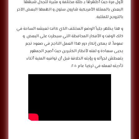
لأول مرة حيث أظهرها بـ طلّة مختلفة و مثيرة للجدل شبهها
البعض بالممثلة الأمريكية شارون ستون و اتهمها البعض الآخر
بالترويج للمثلية.
و هنا يظهر جلياً الوضع المختلف الذي كانت تعيشه الساحة في
ذلك الوقت و الأفكار المحافظة التي سيطرت على البعض. و
عموماً، لا يمكن إنكار دور هذا العمل الناجح في صعود نجم
يحيى سعادة و لفته لأنظار الكثيرين حيث أصبح الجمهور
يتعطش لجرأته و رؤيته الخلاقة قبل أن توافيه المنية أثناء
تأديته لعمله في تركيا عام ٢٠١٠.