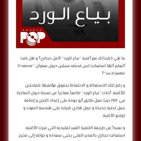
ما هي ذكرياتك مع أغنية “بياع الورد” لأمل حجازي؟ و هل كنت
أتعلم أنها استعارت لحن قدمته سيلين ديون بعنوان “D’amour
ou d’amitié”؟
و رغم تلك الاستعانة و الاحتفاظ بحقوق مؤلفيها كملحنين
للأغنية، أخذت “بياع الورد” طابعاً مغايراً عن نسخة ديون الصادرة
في ١٩٨٢ حيث عمل طارق أبو جودة على إعداد اللحن و إضافة
جمل لحنية جديدة و عمل هادي شرارة على هندسة الصوت و
توزيع الأغنية.
و بعيداً عن طريقة التنفيذ الغير تقليدية التي ميزت الأغنية،
استعانت حجازي بالمدير الفني يحيى سعادة و حولته إلى مخرج