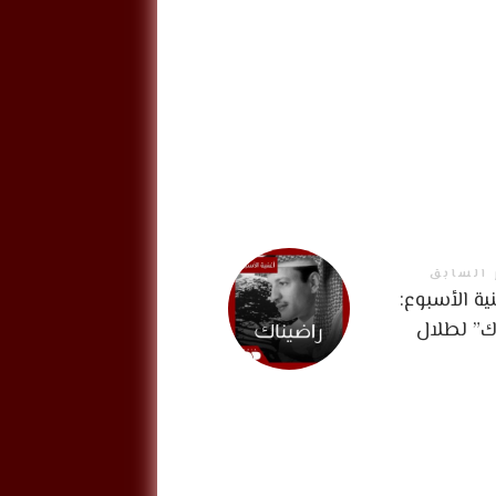
 السابق
ية الأسبوع:
ك” لطلال