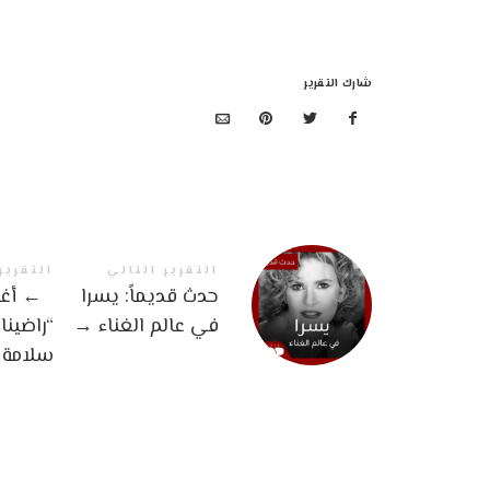
شارك التقرير
التقرير التالي
التقرير
حدث قديماً: يسرا
←
أغن
في عالم الغناء
→
“راضينا
سلامة