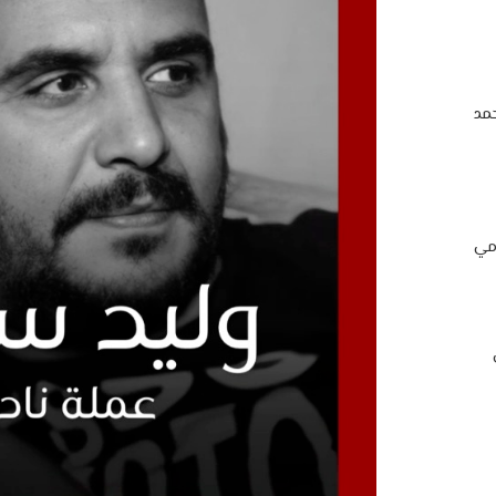
مد
امي