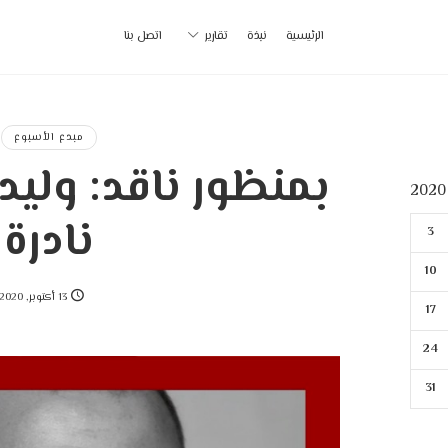
أ
الرئيسية
نبذة
تقارير
اتصل بنا
ب
|
مبدع الأسبوع
بمنظور ناقد: وليد
p
نادرة
3
10
13 أكتوبر, 2020
17
24
31