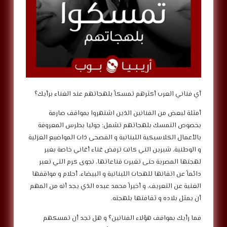
أي فناني العرب أكثرهم تمسكاً بلهجاتهم عند الغناء برأيك؟
أمثلة لبعض من الفنانين الذين اشتهروا بمواقف صارمة
بخصوص التمسك بلهجاتهم تشمل: جوليا بطرس المعروفة
بالأعمال الكلاسيكية اللبنانية و الفصحى ذات المواضيع الغزلية
و الوطنية، شيرين التي كانت ترفض غناء أغاني خاصة بغير
لهجتها المصرية حتى تغيرت قناعاتها، نجوى كرم التي تعبر
دائماً عن اتقانها للهجات اللبنانية و البيضاء، أحلام و مواقفها
الغنية عن التعريف، و أخيراً محمد عبده الذي يجد أنه من المهم
أن يمثل بلاده و ثقافتها بلهجته.
فما رأيك بمواقف هؤلاء الفنانين؟ و هل تجد أن تمسكهم