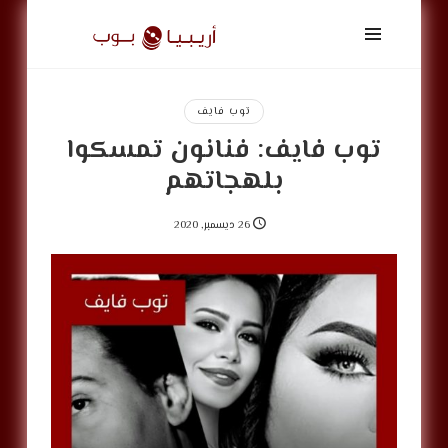
أريبيا
بوب
|
ArabiaPop
توب فايف
توب فايف: فنانون تمسكوا
بلهجاتهم
26 ديسمبر, 2020