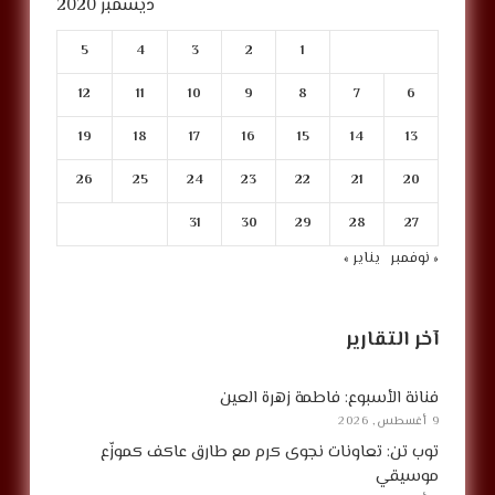
ديسمبر 2020
5
4
3
2
1
12
11
10
9
8
7
6
19
18
17
16
15
14
13
26
25
24
23
22
21
20
31
30
29
28
27
« نوفمبر
يناير »
آخر التقارير
فنانة الأسبوع: فاطمة زهرة العين
9 أغسطس, 2026
توب تن: تعاونات نجوى كرم مع طارق عاكف كموزّع
موسيقي