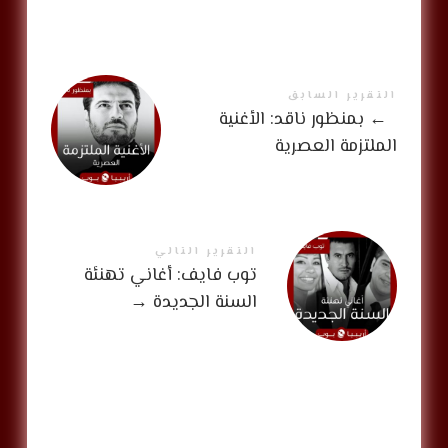
التقرير السابق
←
بمنظور ناقد: الأغنية
الملتزمة العصرية
التقرير التالي
توب فايف: أغاني تهنئة
السنة الجديدة
→