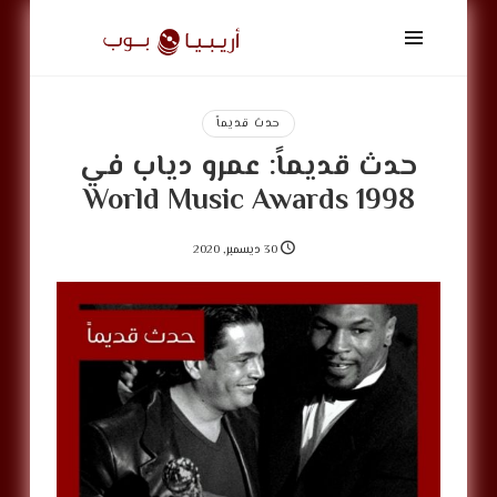
أريبيا
بوب
|
ArabiaPop
حدث قديماً
حدث قديماً: عمرو دياب في
World Music Awards 1998
30 ديسمبر, 2020