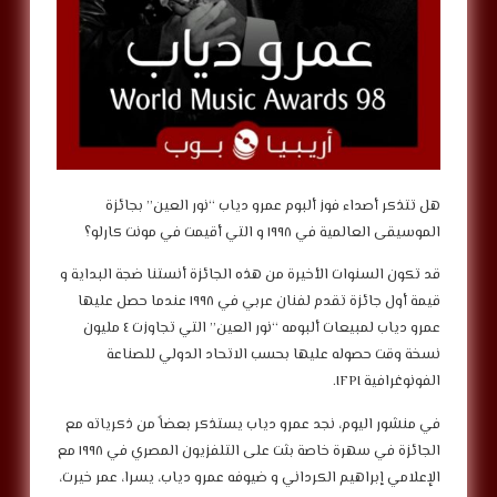
هل تتذكر أصداء فوز ألبوم عمرو دياب “نور العين” بجائزة
الموسيقى العالمية في ١٩٩٨ و التي أقيمت في مونت كارلو؟
قد تكون السنوات الأخيرة من هذه الجائزة أنستنا ضجة البداية و
قيمة أول جائزة تقدم لفنان عربي في ١٩٩٨ عندما حصل عليها
عمرو دياب لمبيعات ألبومه “نور العين” التي تجاوزت ٤ مليون
نسخة وقت حصوله عليها بحسب الاتحاد الدولي للصناعة
الفونوغرافية IFPI.
في منشور اليوم، نجد عمرو دياب يستذكر بعضاً من ذكرياته مع
الجائزة في سهرة خاصة بثت على التلفزيون المصري في ١٩٩٨ مع
الإعلامي إبراهيم الكرداني و ضيوفه عمرو دياب، يسرا، عمر خيرت،