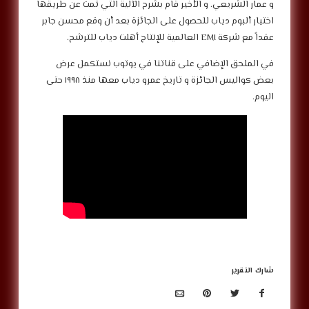
و عمار الشريعي. و الأخير قام بشرح الآلية التي تمت عن طريقها
اختيار ألبوم دياب للحصول على الجائزة بعد أن وقع محسن جابر
عقداً مع شركة EMI العالمية للإنتاج أهلت دياب للترشح.
في الملحق الإضافي على قناتنا في يوتوب نستكمل عرض
بعض كواليس الجائزة و تاريخ عمرو دياب معها منذ ١٩٩٨ حتى
اليوم.
شارك التقرير