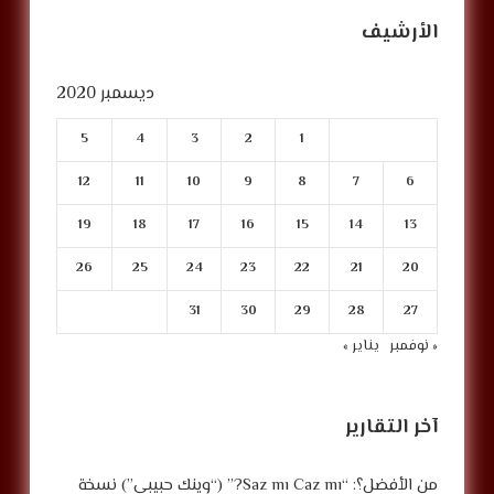
الأرشيف
ديسمبر 2020
5
4
3
2
1
12
11
10
9
8
7
6
19
18
17
16
15
14
13
26
25
24
23
22
21
20
31
30
29
28
27
« نوفمبر
يناير »
آخر التقارير
من الأفضل؟: “Saz mı Caz mı?” (“وينك حبيبي”) نسخة