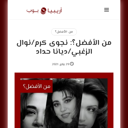
أريبيا
بوب
|
ArabiaPop
من الأفضل؟
من الأفضل؟: نجوى كرم/نوال
الزغبي/ديانا حداد
29 يناير, 2021