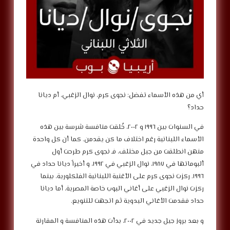
أي من هذه الأسماء تفضل: نجوى كرم، نوال الزغبي، أم ديانا
حداد؟
في السنوات بين ١٩٩٦ و ٢٠٠٢، خُلقت منافسة شرسة بين هذه
الأسماء اللبنانية رغم اختلاف ما كن يقدمن. كما أن كل واحدة
منهن انطلقت من جيل مختلف، فـ نجوى كرم طرحت أول
ألبوماتها في ١٩٨٧، نوال الزغبي في ١٩٩٢، و أخيراً ديانا حداد في
١٩٩٦. ركزت نجوى كرم على الأغنية اللبنانية الفلكلورية، بينما
ركزت نوال الزغبي على أغاني البوب خاصة المصرية، أما ديانا
حداد فقدمت الأغاني البدوية ثم اتجهت للتنويع.
و بعد بروز جيل جديد في ٢٠٠٢، بدأت هذه المنافسة و المقارنة