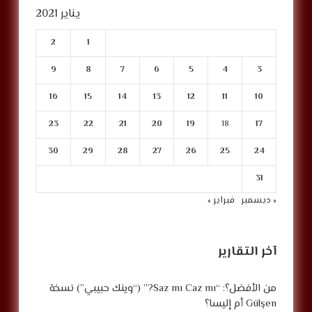
يناير 2021
2
1
9
8
7
6
5
4
3
16
15
14
13
12
11
10
23
22
21
20
19
18
17
30
29
28
27
26
25
24
31
« ديسمبر
فبراير »
آخر التقارير
من الأفضل؟: “Saz mı Caz mı?” (“وينك حبيبي”) نسخة
Gülşen أم إليسا؟