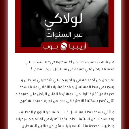
هل شاهدت نسخة ٢٠١٧ من أغنية “لولاكي” الشهيرة التي
قدمها الراحل علي حميدة في مسلسل “ريح المدام”؟
لعب كل من أحمد فهمي و أكرم حسني شخصيتي سلطان و
بهجت في هذا المسلسل و قدما عشرات الأغاني منها نسخة
جديدة من أغنية “لولاكي” بمشاركة الفنان الراحل علي حميدة و
التي أصدر نسختها الأصلية في ١٩٨٨ من توزيع حميد الشاعري.
و تأتي نسخة هذا المسلسل ذات الكلمات و التوزيع المختلف
بعد سنوات من استثمار نجاح هذه الأغنية في أفلام و مسرحيات
و كليبات مجددة منذ التسعينيات، فأي من هاتين النسختين