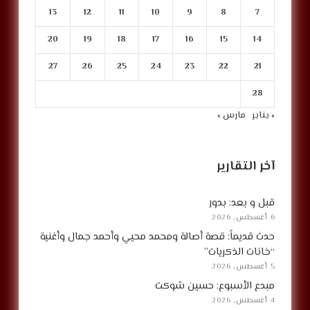
13
12
11
10
9
8
7
20
19
18
17
16
15
14
27
26
25
24
23
22
21
28
« يناير
مارس »
آخر التقارير
قبل و بعد: بدور
6 أغسطس, 2026
حدث قديماً: قصة أصالة ومحمد محيي وأحمد جمال وأغنية
“خانات الذكريات”
5 أغسطس, 2026
مبدع الأسبوع: حسين شوكت
4 أغسطس, 2026