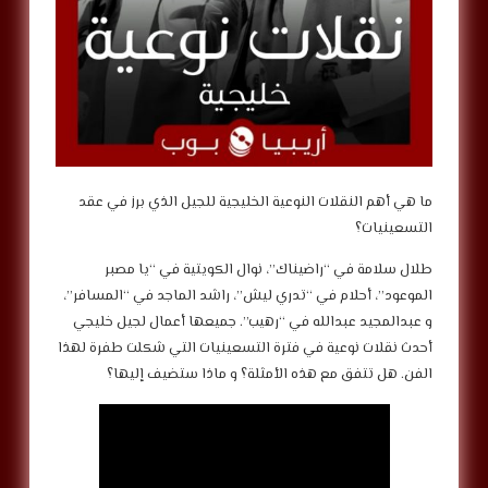
ما هي أهم النقلات النوعية الخليجية للجيل الذي برز في عقد
التسعينيات؟
طلال سلامة في “راضيناك”، نوال الكويتية في “يا مصبر
الموعود”، أحلام في “تدري ليش”، راشد الماجد في “المسافر”،
و عبدالمجيد عبدالله في “رهيب”. جميعها أعمال لجيل خليجي
أحدث نقلات نوعية في فترة التسعينيات التي شكلت طفرة لهذا
الفن. هل تتفق مع هذه الأمثلة؟ و ماذا ستضيف إليها؟