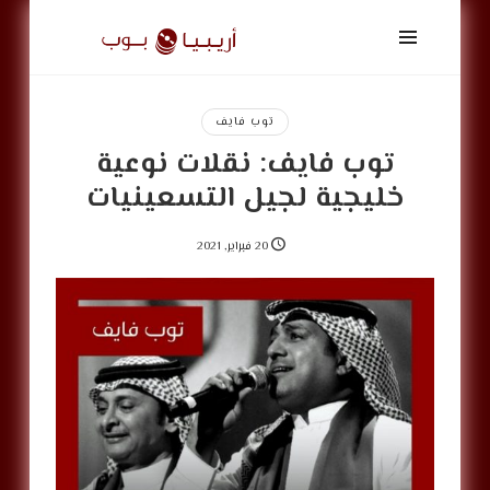
أريبيا
بوب
|
ArabiaPop
توب فايف
توب فايف: نقلات نوعية
خليجية لجيل التسعينيات
20 فبراير, 2021