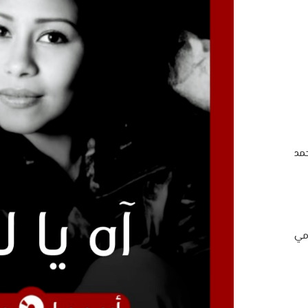
مد
امي