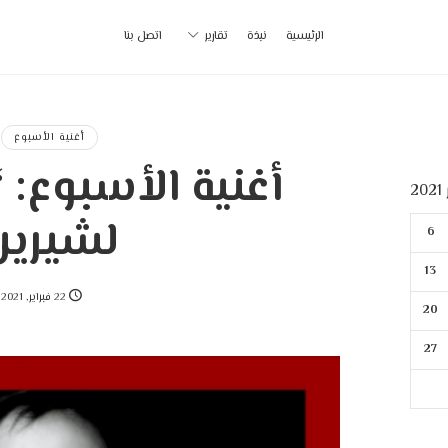
أ
الرئيسية
نبذة
تقارير
اتصل بنا
ب
|
أغنية الأسبوع
أغنية الأسبوع: “
p
2
لشيرين
6
13
22 فبراير, 2021
20
27