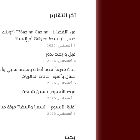
آخر التقارير
من الأفضل؟: “Saz mı Caz mı?” (“وينك
حبيبي”) نسخة Gülşen أم إليسا؟
7 أغسطس, 2026
قبل و بعد: بدور
6 أغسطس, 2026
حدث قديماً: قصة أصالة ومحمد محيي وأح
جمال وأغنية “خانات الذكريات”
5 أغسطس, 2026
مبدع الأسبوع: حسين شوكت
4 أغسطس, 2026
أغنية الأسبوع: “السمرا والبيضا” فرقة مي
3 أغسطس, 2026
بحث