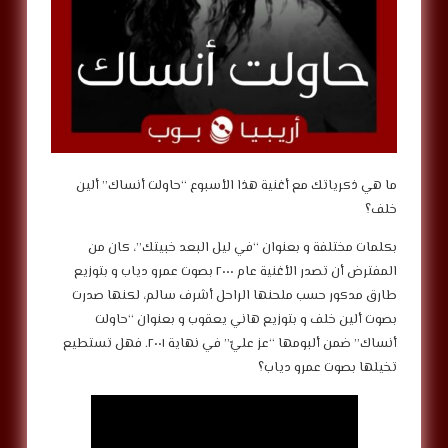
ما هي ذكرياتك مع أغنية هذا الأسبوع “حاولت أنساك” ألين
خلف؟
بكلمات مختلفة و بعنوان “في ليل البعد خبيتك”، كان من
المفترض أن تصدر الأغنية عام ٢٠٠٠ بصوت عمرو دياب و بتوزيع
طارق مدكور حسب ملحنها الراحل أشرف سالم، لكنها صدرت
بصوت ألين خلف و بتوزيع هاني يعقوب و بعنوان “حاولت
أنساك” ضمن ألبومها “عز عليّ” في نهاية ٢٠٠١. فهل تستطيع
تخيلها بصوت عمرو دياب؟