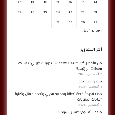
20
19
18
17
16
15
14
27
26
25
24
23
22
21
31
30
29
28
« فبراير
أبريل »
آخر التقارير
من الأفضل؟: “Saz mı Caz mı?” (“وينك حبيبي”) نسخة
Gülşen أم إليسا؟
7 أغسطس, 2026
قبل و بعد: بدور
6 أغسطس, 2026
حدث قديماً: قصة أصالة ومحمد محيي وأحمد جمال وأغنية
“خانات الذكريات”
5 أغسطس, 2026
مبدع الأسبوع: حسين شوكت