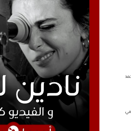
مد
امي