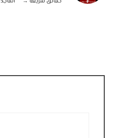
حقائق سريعة
→
الماجد