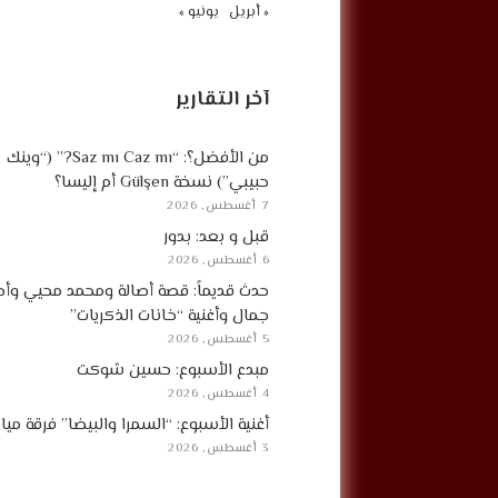
« أبريل
يونيو »
آخر التقارير
من الأفضل؟: “Saz mı Caz mı?” (“وينك
حبيبي”) نسخة Gülşen أم إليسا؟
7 أغسطس, 2026
قبل و بعد: بدور
6 أغسطس, 2026
حدث قديماً: قصة أصالة ومحمد محيي وأح
جمال وأغنية “خانات الذكريات”
5 أغسطس, 2026
مبدع الأسبوع: حسين شوكت
4 أغسطس, 2026
أغنية الأسبوع: “السمرا والبيضا” فرقة مي
3 أغسطس, 2026