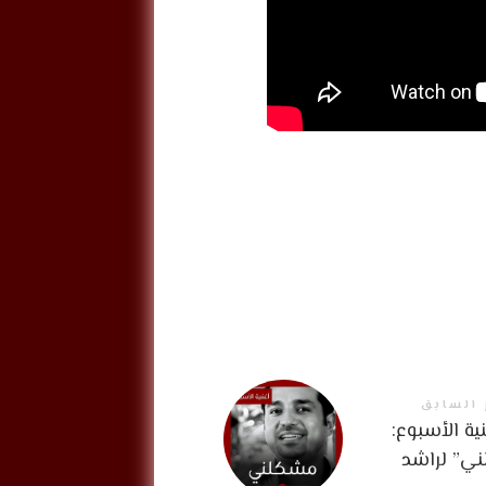
 السابق
ية الأسبوع:
ي” لراشد