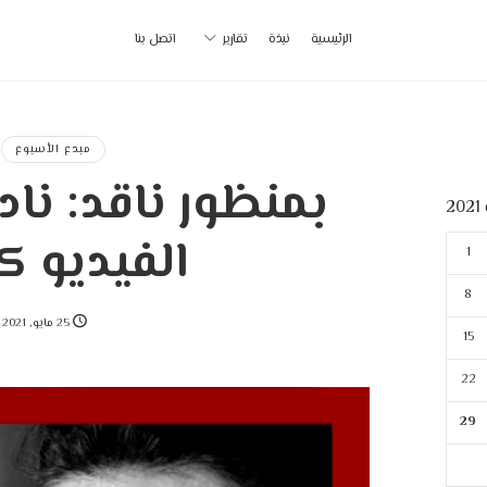
أ
الرئيسية
نبذة
تقارير
اتصل بنا
ب
|
مبدع الأسبوع
بمنظور ناقد: نا
p
2
الفيديو ك
1
8
25 مايو, 2021
15
22
29