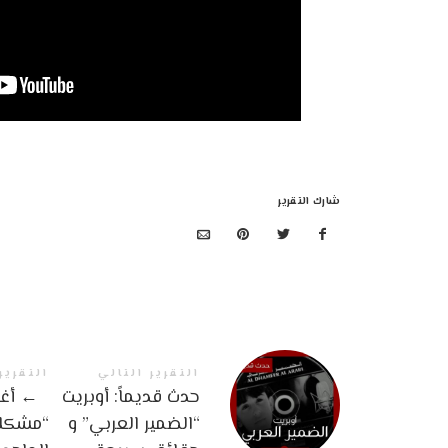
شارك التقرير
التقرير التالي
التقرير
حدث قديماً: أوبريت
←
أغن
“الضمير العربي” و
“مشكلن