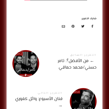
شارك التقرير
التقرير السابق
←
من الأفضل؟: تامر
حسني/محمد حماقي
التقرير التالي
فنان الأسبوع: وائل كفوري
→