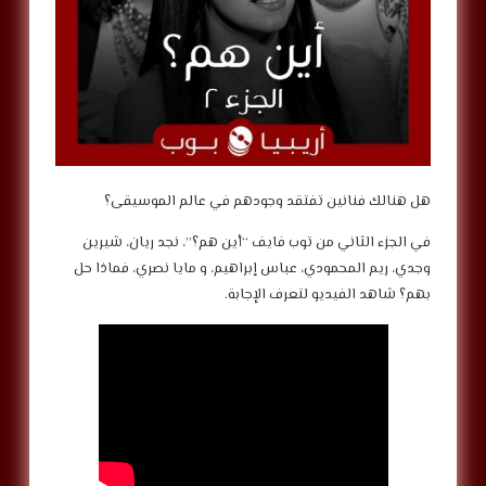
هل هنالك فنانين تفتقد وجودهم في عالم الموسيقى؟
في الجزء الثاني من توب فايف “أين هم؟”، نجد ريان، شيرين
وجدي، ريم المحمودي، عباس إبراهيم، و مايا نصري، فماذا حل
بهم؟ شاهد الفيديو لتعرف الإجابة.