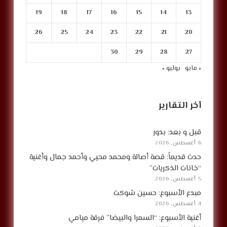
19
18
17
16
15
14
13
26
25
24
23
22
21
20
30
29
28
27
« مايو
يوليو »
آخر التقارير
قبل و بعد: بدور
6 أغسطس, 2026
حدث قديماً: قصة أصالة ومحمد محيي وأحمد جمال وأغنية
“خانات الذكريات”
5 أغسطس, 2026
مبدع الأسبوع: حسين شوكت
4 أغسطس, 2026
أغنية الأسبوع: “السمرا والبيضا” فرقة ميامي