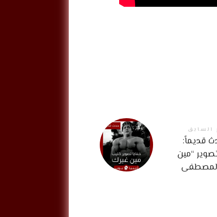
 السابق
 قديماً:
تصوير “مين
 لمصطفى