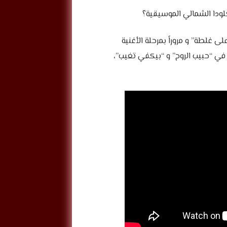
ى غلطة” و مروراً بمرحلة الأغنية
ء في “حبيب الروح” و “بيكفي تغيب”،