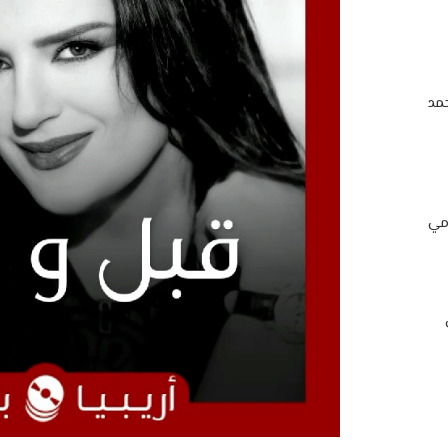
مد
امي