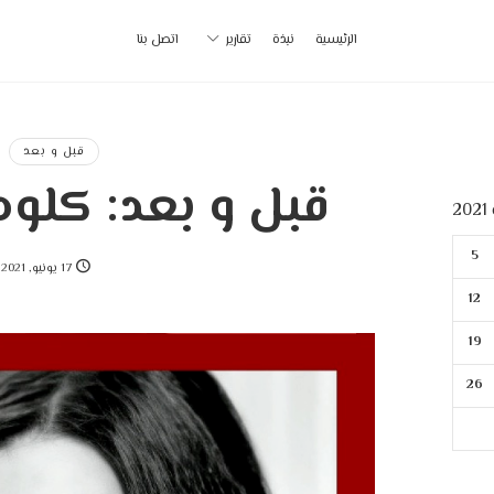
أ
الرئيسية
نبذة
تقارير
اتصل بنا
ب
|
قبل و بعد
قبل و بعد: كلود
p
2
5
17 يونيو, 2021
12
19
26