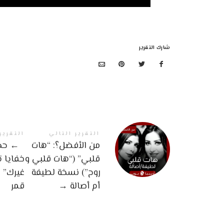
شارك التقرير
التقرير التالي
التقرير
من الأفضل؟: “هات
←
حدث
قلبي” (“هات قلبي و
خفايا 
روح”) نسخة لطيفة
غيرك”
أم أصالة
→
قمر