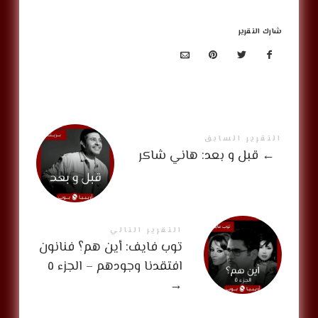
شارك التقرير
التقرير السابق
←
قبل و بعد: هاني شاكر
التقرير التالي
توب فايف: أين هم؟ فنانون
افتقدنا وجودهم – الجزء ٥
→