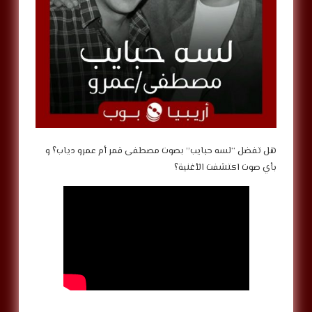
هل تفضل “لسه حبايب” بصوت مصطفى قمر أم عمرو دياب؟ و
بأي صوت اكتشفت الأغنية؟