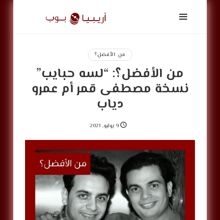
أريبيا
بوب
|
ArabiaPop
من الأفضل؟
من الأفضل؟: “لسه حبايب”
نسخة مصطفى قمر أم عمرو
دياب
9 يوليو, 2021