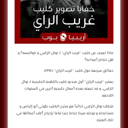
ماذا تعرف عن كليب “غريب الراي” لـ نوال الزغبي و كواليسه؟ و
هل تتذكر أصداءه؟
حقائق سريعة حول كليب “غريب الراي” (١٩٩٧):
يعتبر “غريب الراي” أول فيديو كليب باللهجة الخليجية لـ نوال
الزغبي، و قد تبعته بعدة أعمال خليجية أخرى في السنوات
اللاحقة.
شكلت نوال الزغبي ثنائياً مع مخرج الكليب طوني أبو إلياس و
مساعدته و زوجته ميرنا خياط حيث قاما بإخراج أغلب أعمالها في
تلك الفترة.