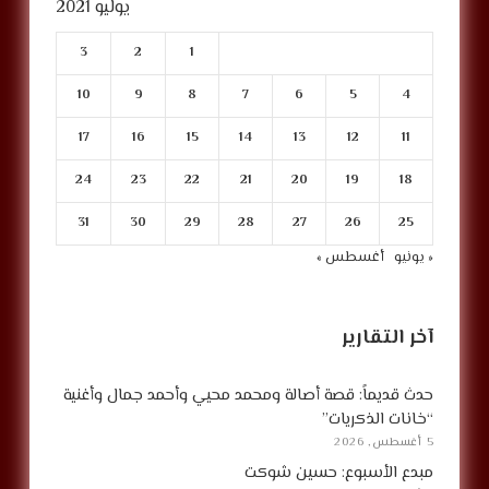
يوليو 2021
3
2
1
10
9
8
7
6
5
4
17
16
15
14
13
12
11
24
23
22
21
20
19
18
31
30
29
28
27
26
25
« يونيو
أغسطس »
آخر التقارير
حدث قديماً: قصة أصالة ومحمد محيي وأحمد جمال وأغنية
“خانات الذكريات”
5 أغسطس, 2026
مبدع الأسبوع: حسين شوكت