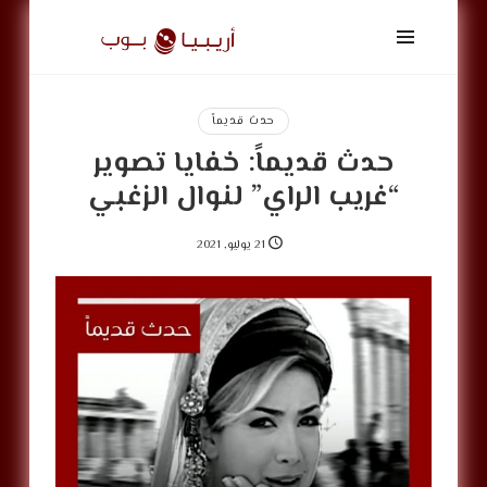
أريبيا
بوب
|
ArabiaPop
حدث قديماً
حدث قديماً: خفايا تصوير
“غريب الراي” لنوال الزغبي
21 يوليو, 2021