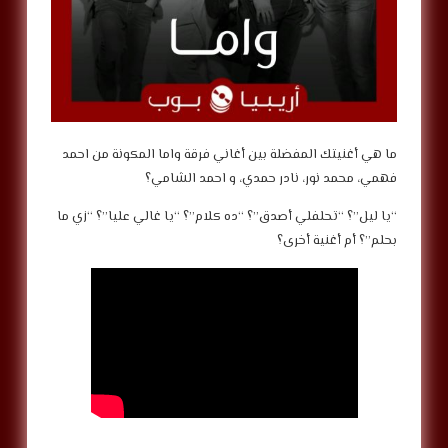
ما هي أغنيتك المفضلة بين أغاني فرقة واما المكونة من احمد
فهمي، محمد نور، نادر حمدي، و احمد الشامي؟
“يا ليل”؟ “تحلفلي أصدق”؟ “ده كلام”؟ “يا غالي عليا”؟ “زي ما
بحلم”؟ أم أغنية أخرى؟