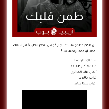
هل تتذكر “طمن قلبك” لـ نوال؟ و هل تتذكر الكليب؟ هل هنالك
أحداث أو قصة تربطها بها؟
سنة الإصدار: ٢٠٠٦
كلمات: أمير طعيمة
ألحان: منير الجزائري
توزيع: خالد عز
إخراج: ميرنا خياط