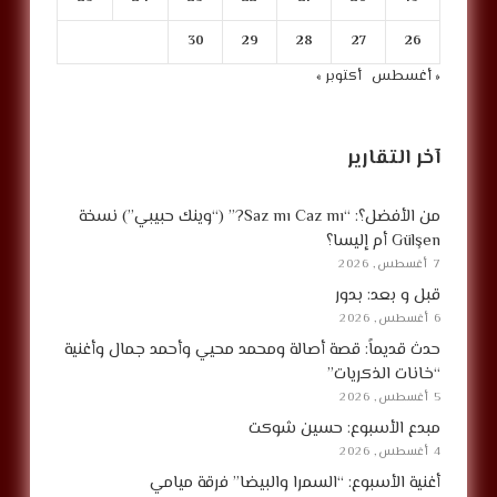
30
29
28
27
26
« أغسطس
أكتوبر »
آخر التقارير
من الأفضل؟: “Saz mı Caz mı?” (“وينك حبيبي”) نسخة
Gülşen أم إليسا؟
7 أغسطس, 2026
قبل و بعد: بدور
6 أغسطس, 2026
حدث قديماً: قصة أصالة ومحمد محيي وأحمد جمال وأغنية
“خانات الذكريات”
5 أغسطس, 2026
مبدع الأسبوع: حسين شوكت
4 أغسطس, 2026
أغنية الأسبوع: “السمرا والبيضا” فرقة ميامي