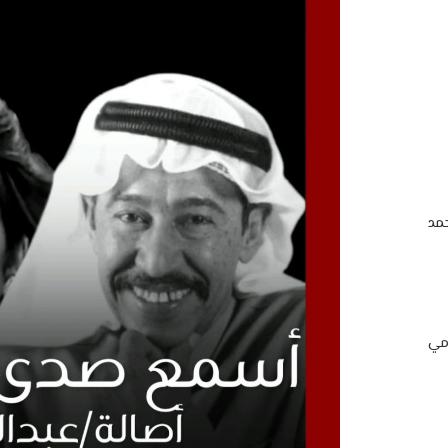
مد
امي