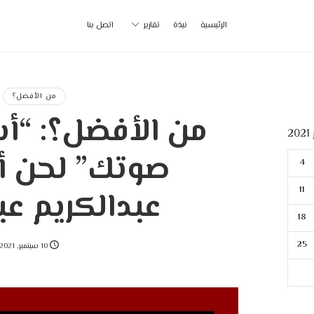
أ
الرئيسية
نبذة
تقارير
اتصل بنا
ب
|
من الأفضل؟
من الأفضل؟: “
p
2
صوتك” لحن أص
4
11
عبدالكريم عبد
18
25
10 سبتمبر, 2021