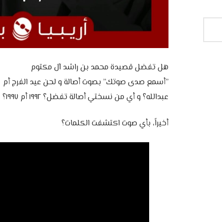
‎”أسمع صدى صوتك” بصوت أصالة و لحن عيد الفرج أم بص
عبدالله؟ و أي من نسختي أصالة تفضل؟ ١٩٩٢ أم ١٩٩٧؟