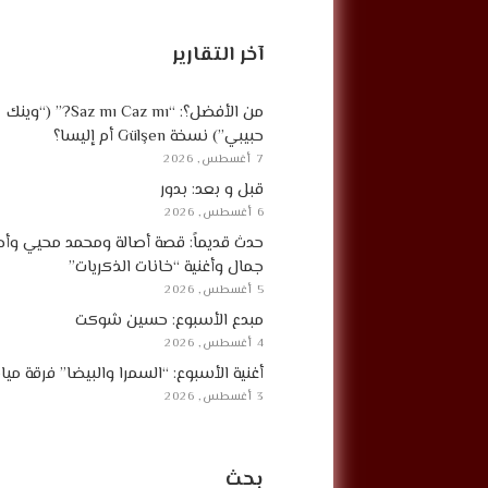
آخر التقارير
من الأفضل؟: “Saz mı Caz mı?” (“وينك
حبيبي”) نسخة Gülşen أم إليسا؟
7 أغسطس, 2026
قبل و بعد: بدور
6 أغسطس, 2026
حدث قديماً: قصة أصالة ومحمد محيي وأح
جمال وأغنية “خانات الذكريات”
5 أغسطس, 2026
مبدع الأسبوع: حسين شوكت
4 أغسطس, 2026
أغنية الأسبوع: “السمرا والبيضا” فرقة مي
3 أغسطس, 2026
بحث