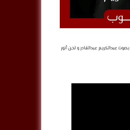
وت عبدالكريم عبدالقادر و لحن أنور