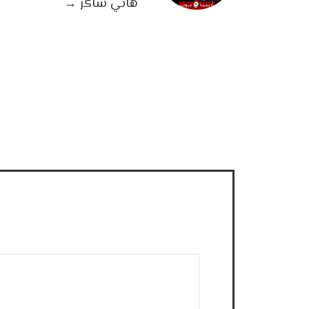
هاني شاكر
→