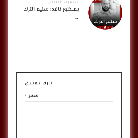
التقرير التالي
بمنظور ناقد: سليم الترك
→
اترك تعليق
التعليق
*