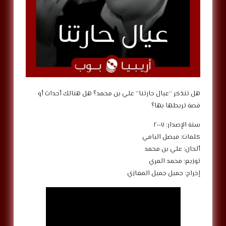
‎هل تتذكر “عيال حارتنا” علي بن محمد؟ هل هنالك أحداث أو
قصة تربطها بها؟