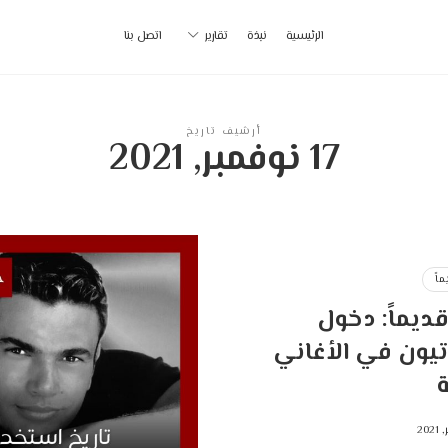
أ
الرئيسية
نبذة
تقارير
اتصل بنا
ب
|
أرشيف تاريخ
17 نوفمبر, 2021
p
اً
ديماً: دخول
تيون في الأغاني
ة