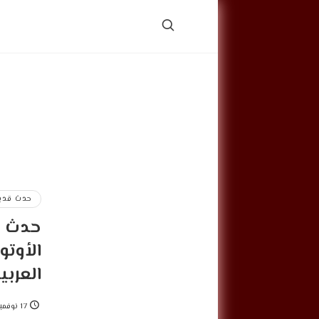
حدث قديم
حدث ق
الأوتو
العربي
17 نوفمبر, 2021