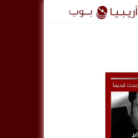
ريبيا
وب
ArabiaPo