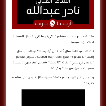
‎ما رأيك بـ نادر عبدالله كشاعر غنائي؟ و ما هي الأعمال المفضلة
لديك من توقيعه؟
‎ترك نادر عبدالله أعمال خُلدت في أرشيف الأغنية العربية مثل
إليسا “لو تعرفوه”، عمرو دياب “ريحة الحبايب”، سيرين عبدالنور
“لو بص في عيني”، جنات “أنا دنيته”، شيرين “كتر خيري”، سميرة
سعيد “حب ميؤوس منه”، و غيرها.
‎و لا يزال حتى اليوم يقدم كلمات مميزة، فهل تحرص على متابعة
جديده؟