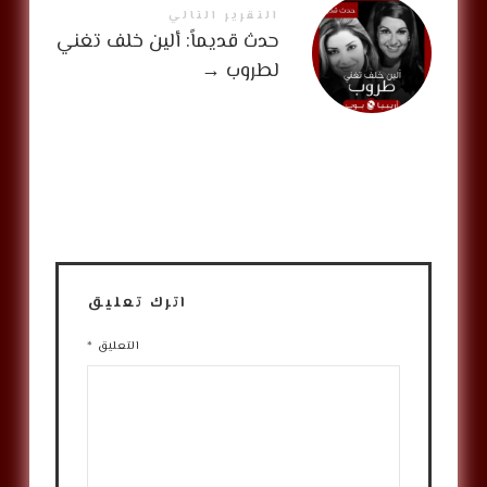
التقرير التالي
حدث قديماً: ألين خلف تغني
لطروب
→
اترك تعليق
التعليق
*