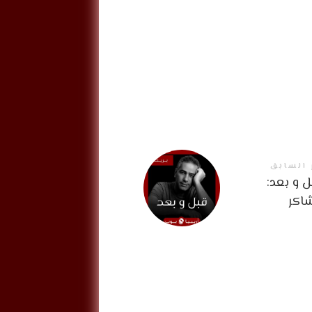
 السابق
 و بعد:
اكر