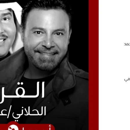
مد
امي