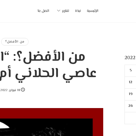
أ
الرئيسية
نبذة
تقارير
اتصل بنا
ب
|
من الأفضل؟
من الأفضل؟: “ال
p
عاصي الحلاني أم
5
12
18 فبراير, 2022
19
26