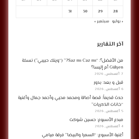
31
30
29
28
« يوليو
سبتمبر »
آخر التقارير
من الأفضل؟: “Saz mı Caz mı?” (“وينك حبيبي”) نسخة
Gülşen أم إليسا؟
7 أغسطس, 2026
قبل و بعد: بدور
6 أغسطس, 2026
حدث قديماً: قصة أصالة ومحمد محيي وأحمد جمال وأغنية
“خانات الذكريات”
5 أغسطس, 2026
مبدع الأسبوع: حسين شوكت
4 أغسطس, 2026
أغنية الأسبوع: “السمرا والبيضا” فرقة ميامي