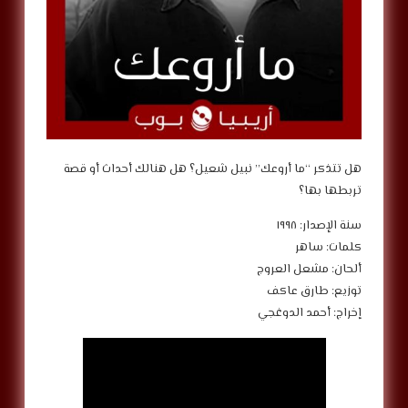
‎هل تتذكر “ما أروعك” نبيل شعيل؟ هل هنالك أحداث أو قصة
تربطها بها؟