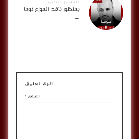
التقرير التالي
بمنظور ناقد: الموزع توما
→
اترك تعليق
التعليق
*