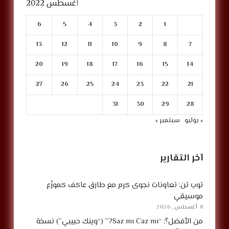
أغسطس 2022
6
5
4
3
2
1
13
12
11
10
9
8
7
20
19
18
17
16
15
14
27
26
25
24
23
22
21
31
30
29
28
« يوليو
سبتمبر »
آخر التقارير
توب تن: تعاونات نجوى كرم مع طارق عاكف كموزّع
موسيقي
8 أغسطس, 2026
من الأفضل؟: “Saz mı Caz mı?” (“وينك حبيبي”) نسخة