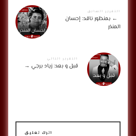
التقرير السابق
←
بمنظور ناقد: إحسان
المنذر
التقرير التالي
قبل و بعد: زياد برجي
→
اترك تعليق