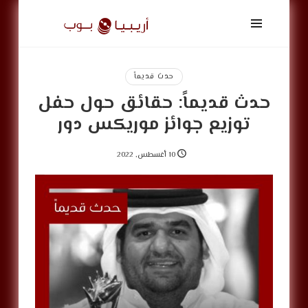
أريبيا
بوب
|
ArabiaPop
حدث قديماً
حدث قديماً: حقائق حول حفل
توزيع جوائز موريكس دور
10 أغسطس, 2022