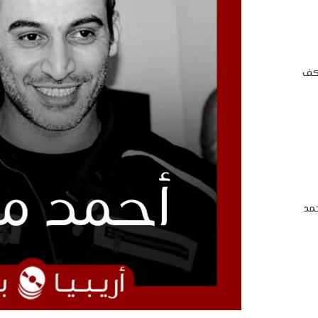
اكف
مد