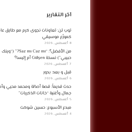
آخر التقارير
توب تن: تعاونات نجوى كرم مع طارق ع
كموزّع موسيقي
8 أغسطس, 2026
من الأفضل؟: “Saz mı Caz mı?” (“وينك
حبيبي”) نسخة Gülşen أم إليسا؟
7 أغسطس, 2026
قبل و بعد: بدور
6 أغسطس, 2026
حدث قديماً: قصة أصالة ومحمد محيي وأح
جمال وأغنية “خانات الذكريات”
5 أغسطس, 2026
مبدع الأسبوع: حسين شوكت
4 أغسطس, 2026