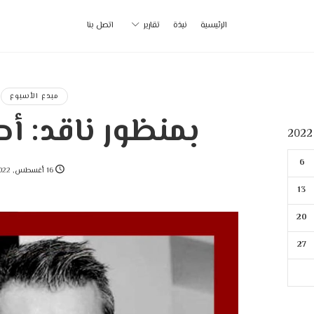
أ
الرئيسية
نبذة
تقارير
اتصل بنا
ب
|
مبدع الأسبوع
بمنظور ناقد: أ
p
6
16 أغسطس, 2022
13
20
27