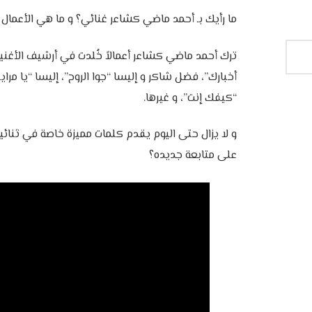
‎ترك أحمد ماضي كشاعر أعمالاً خُلدت في أرشيف الأغنية
أخبارك”، فضل شاكر و إليسا “جوا الروح”، إليسا “يا مر
“كيفك إنت”، و غيرها.
‎و لا يزال حتى اليوم يقدم كلمات مميزة خاصة في ثنائ
على متابعة جديده؟