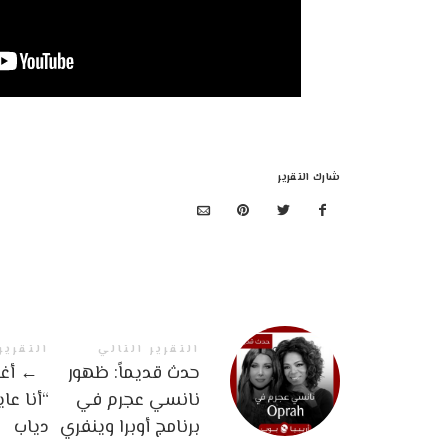
شارك التقرير
التقرير التالي
التقرير
حدث قديماً: ظهور
←
أغن
نانسي عجرم في
“أنا عا
برنامج أوبرا وينفري
دياب