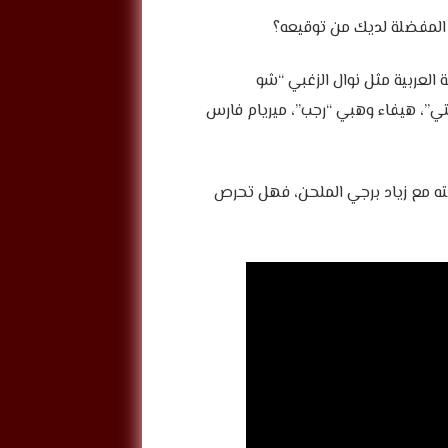
 العربية مثل نوال الزغبي “شو
ايتي”، هيفاء وهبي “رجب”، ميريام فارس
يته مع زياد برجي الملحن، فهل تحرص