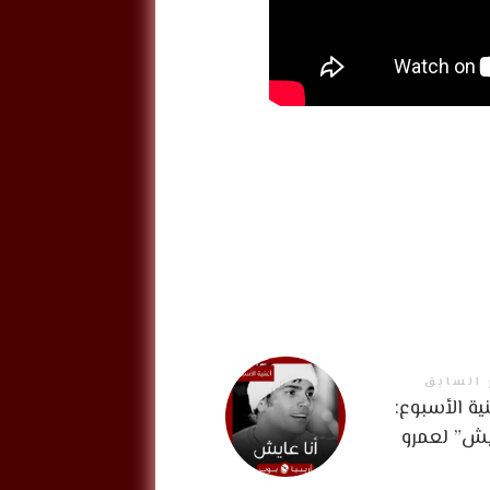
 السابق
ية الأسبوع:
يش” لعمرو