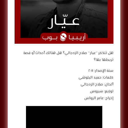
‎هل تتذكر “عيار” صلاح الزدجالي؟ هل هنالك أحداث أو قصة
تربطها بها؟