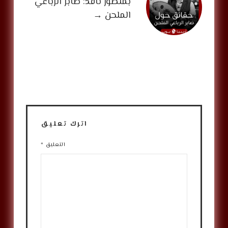
بمنظور ناقد: صابر الرباعي
الملحن
→
اترك تعليق
التعليق
*